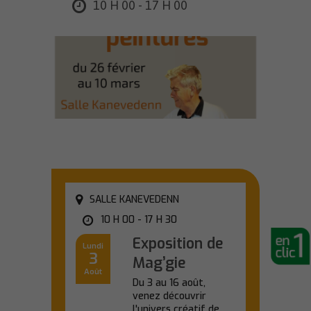
10 H 00 - 17 H 00
SALLE KANEVEDENN
10 H 00 - 17 H 30
Exposition de
Lundi
3
Mag’gie
Août
Du 3 au 16 août,
venez découvrir
l'univers créatif de...