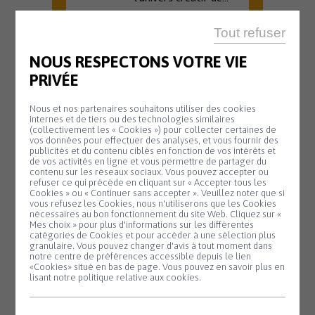
En savoir plus
Tout refuser
NOUS RESPECTONS VOTRE VIE
PRIVÉE
OFFICE DE TOURISME
20 H 45
Nous et nos partenaires souhaitons utiliser des cookies
internes et de tiers ou des technologies similaires
Animation
(collectivement les « Cookies ») pour collecter certaines de
Mardi
vos données pour effectuer des analyses, et vous fournir des
11
biodiversité –
publicités et du contenu ciblés en fonction de vos intérêts et
de vos activités en ligne et vous permettre de partager du
Août
Nuit de la
contenu sur les réseaux sociaux. Vous pouvez accepter ou
refuser ce qui précède en cliquant sur « Accepter tous les
chauve-souris
Cookies » ou « Continuer sans accepter ». Veuillez noter que si
Panneau de gestion des cookies
vous refusez les Cookies, nous n'utiliserons que les Cookies
#2
nécessaires au bon fonctionnement du site Web. Cliquez sur «
Mes choix » pour plus d'informations sur les différentes
Partez à la
catégories de Cookies et pour accéder à une sélection plus
découverte des
granulaire. Vous pouvez changer d'avis à tout moment dans
notre centre de préférences accessible depuis le lien
chauves-souris lors
«Cookies» situé en bas de page. Vous pouvez en savoir plus en
d'une sortie nature...
lisant notre politique relative aux cookies.
En savoir plus