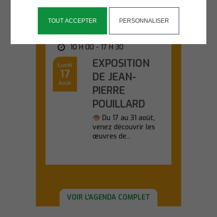
TOUT ACCEPTER
PERSONNALISER
SALLE KANEVEDENN
10 H 00 - 17 H 30
EXPOSITION
Lundi
17
DE JEAN-
Août
PIERRE
POUILLARD
Du 17 au 31 août,
venez découvrir les
œuvres de...
En savoir plus
VOIR L'AGENDA COMPLET