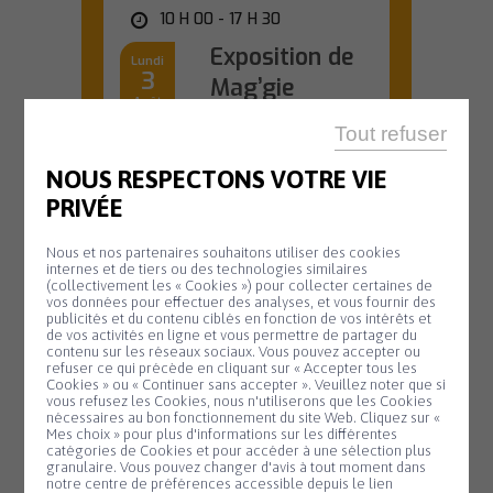
10 H 00 - 17 H 30
Exposition de
Lundi
3
Mag’gie
Août
Du 3 au 16 août,
Tout refuser
venez découvrir
l'univers créatif de...
NOUS RESPECTONS VOTRE VIE
En savoir plus
PRIVÉE
Nous et nos partenaires souhaitons utiliser des cookies
internes et de tiers ou des technologies similaires
(collectivement les « Cookies ») pour collecter certaines de
OFFICE DE TOURISME
vos données pour effectuer des analyses, et vous fournir des
publicités et du contenu ciblés en fonction de vos intérêts et
20 H 45
de vos activités en ligne et vous permettre de partager du
contenu sur les réseaux sociaux. Vous pouvez accepter ou
Animation
refuser ce qui précède en cliquant sur « Accepter tous les
Mardi
Cookies » ou « Continuer sans accepter ». Veuillez noter que si
11
biodiversité –
Panneau de gestion des cookies
vous refusez les Cookies, nous n'utiliserons que les Cookies
nécessaires au bon fonctionnement du site Web. Cliquez sur «
Août
Nuit de la
Mes choix » pour plus d'informations sur les différentes
catégories de Cookies et pour accéder à une sélection plus
chauve-souris
granulaire. Vous pouvez changer d'avis à tout moment dans
notre centre de préférences accessible depuis le lien