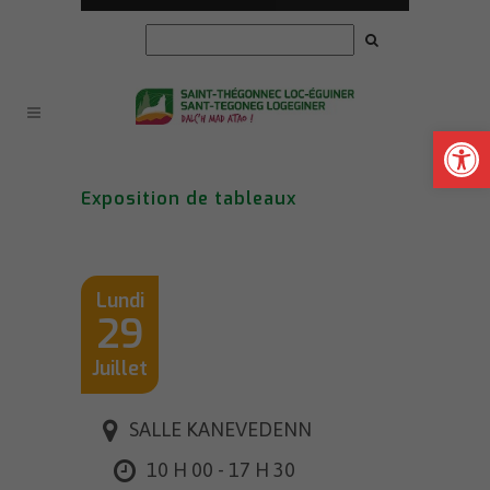
Ouvrir la
Exposition de tableaux
Lundi
29
Juillet
SALLE KANEVEDENN
10 H 00 - 17 H 30