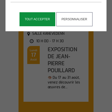
d'une sortie nature...
En savoir plus
TOUT ACCEPTER
PERSONNALISER
SALLE KANEVEDENN
10 H 00 - 17 H 30
EXPOSITION
Lundi
17
DE JEAN-
Août
PIERRE
POUILLARD
Du 17 au 31 août,
venez découvrir les
œuvres de...
En savoir plus