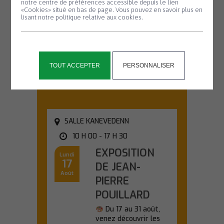
chauve-souris
notre centre de préférences accessible depuis le lien
«Cookies» situé en bas de page. Vous pouvez en savoir plus en
#2
lisant notre politique relative aux cookies.
Partez à la
découverte des
chauves-souris lors
d'une sortie nature...
TOUT ACCEPTER
PERSONNALISER
En savoir plus
SALLE KANEVEDENN
10 H 00 - 17 H 30
EXPOSITION
Lundi
17
DE JEAN-
Août
PIERRE
POUILLARD
Du 17 au 31 août,
venez découvrir les