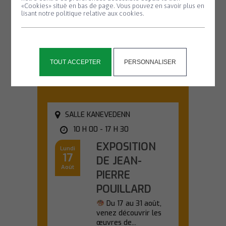
#2
«Cookies» situé en bas de page. Vous pouvez en savoir plus en
lisant notre politique relative aux cookies.
Partez à la
découverte des
chauves-souris lors
d'une sortie nature...
TOUT ACCEPTER
PERSONNALISER
En savoir plus
SALLE KANEVEDENN
10 H 00 - 17 H 30
EXPOSITION
Lundi
17
DE JEAN-
Août
PIERRE
POUILLARD
Du 17 au 31 août,
venez découvrir les
œuvres de...