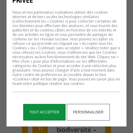
PRIVÉE
Nous et nos partenaires souhaitons utiliser des cookies
internes et de tiers ou des technologies similaires
SALLE KANEVEDENN
(collectivement les « Cookies ») pour collecter certaines de
vos données pour effectuer des analyses, et vous fournir des
10 H 00 - 17 H 30
publicités et du contenu ciblés en fonction de vos intérêts et
de vos activités en ligne et vous permettre de partager du
Exposition de
Lundi
contenu sur les réseaux sociaux. Vous pouvez accepter ou
3
Mag’gie
refuser ce qui précède en cliquant sur « Accepter tous les
Cookies » ou « Continuer sans accepter ». Veuillez noter que si
Août
Panneau de gestion des cookies
vous refusez les Cookies, nous n'utiliserons que les Cookies
Du 3 au 16 août,
nécessaires au bon fonctionnement du site Web. Cliquez sur «
venez découvrir
Mes choix » pour plus d'informations sur les différentes
l'univers créatif de...
catégories de Cookies et pour accéder à une sélection plus
granulaire. Vous pouvez changer d'avis à tout moment dans
En savoir plus
notre centre de préférences accessible depuis le lien
«Cookies» situé en bas de page. Vous pouvez en savoir plus en
lisant notre politique relative aux cookies.
OFFICE DE TOURISME
20 H 45
TOUT ACCEPTER
PERSONNALISER
Animation
Mardi
11
biodiversité –