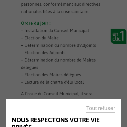
personnes, conformément aux directives
nationales liées à la crise sanitaire.
Ordre du jour :
– Installation du Conseil Municipal
– Election du Maire
– Détermination du nombre d’Adjoints
– Election des Adjoints
– Détermination du nombre de Maires
délégués
– Election des Maires délégués
– Lecture de la charte d’élu local
A l’issue du Conseil Municipal, il sera
procédé à un dépôt de gerbes aux 2
Tout refuser
monuments aux morts.
NOUS RESPECTONS VOTRE VIE