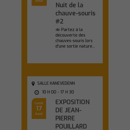
Août
Nuit de la
chauve-souris
#2
Partez à la
découverte des
chauves-souris lors
d'une sortie nature...
En savoir plus
SALLE KANEVEDENN
10 H 00 - 17 H 30
EXPOSITION
Lundi
17
DE JEAN-
Août
PIERRE
POUILLARD