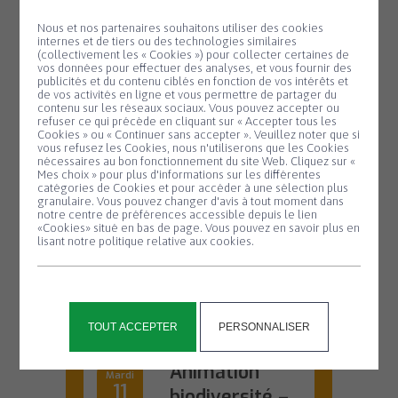
Nous et nos partenaires souhaitons utiliser des cookies
internes et de tiers ou des technologies similaires
(collectivement les « Cookies ») pour collecter certaines de
SALLE KANEVEDENN
vos données pour effectuer des analyses, et vous fournir des
publicités et du contenu ciblés en fonction de vos intérêts et
10 H 00 - 17 H 30
de vos activités en ligne et vous permettre de partager du
contenu sur les réseaux sociaux. Vous pouvez accepter ou
Exposition de
Lundi
refuser ce qui précède en cliquant sur « Accepter tous les
3
Cookies » ou « Continuer sans accepter ». Veuillez noter que si
Mag’gie
Panneau de gestion des cookies
vous refusez les Cookies, nous n'utiliserons que les Cookies
Août
nécessaires au bon fonctionnement du site Web. Cliquez sur «
Du 3 au 16 août,
Mes choix » pour plus d'informations sur les différentes
venez découvrir
catégories de Cookies et pour accéder à une sélection plus
l'univers créatif de...
granulaire. Vous pouvez changer d'avis à tout moment dans
notre centre de préférences accessible depuis le lien
«Cookies» situé en bas de page. Vous pouvez en savoir plus en
En savoir plus
lisant notre politique relative aux cookies.
OFFICE DE TOURISME
TOUT ACCEPTER
PERSONNALISER
20 H 45
Animation
Mardi
11
biodiversité –