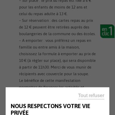
– Sur place : le prix du repas est fixé à 6 €
pour les enfants de moins de 12 ans et
celui du repas adulte à 13 €.
– Sur réservation : des cartes repas au prix
de 12 € peuvent être retirées auprès des
boulangeries de la commune ou des écoles.
– A emporter : vous préférez un repas en
famille ou entre amis à la maison,
choisissez la formule à emporter au prix de
10 € (à régler sur place), qui sera disponible
à partir de 11h30. Merci de vous munir de
récipients avec couvercle pour la soupe.
Le bénéfice de cette manifestation
permettra de financer les activités et
voyages pédagogiques des deux
Tout refuser
établissements.
NOUS RESPECTONS VOTRE VIE
PRIVÉE