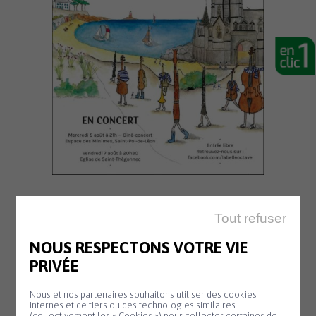
Tout refuser
NOUS RESPECTONS VOTRE VIE
SALLE KANEVEDENN
PRIVÉE
10 H 00 - 17 H 30
Nous et nos partenaires souhaitons utiliser des cookies
Exposition de
Lundi
internes et de tiers ou des technologies similaires
(collectivement les « Cookies ») pour collecter certaines de