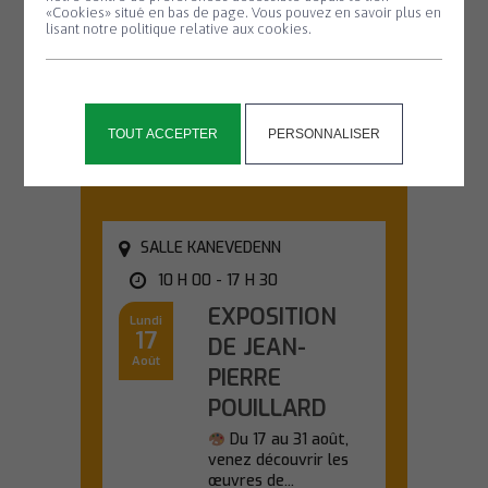
#2
«Cookies» situé en bas de page. Vous pouvez en savoir plus en
lisant notre politique relative aux cookies.
Partez à la
découverte des
chauves-souris lors
d'une sortie nature...
TOUT ACCEPTER
PERSONNALISER
En savoir plus
SALLE KANEVEDENN
10 H 00 - 17 H 30
EXPOSITION
Lundi
17
DE JEAN-
Août
PIERRE
POUILLARD
Du 17 au 31 août,
venez découvrir les
œuvres de...