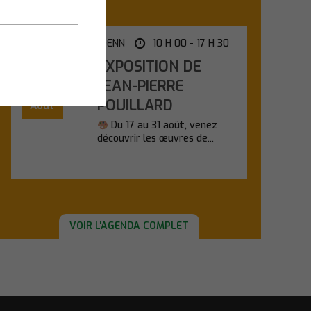
SALLE KANEVEDENN
10 H 00 - 17 H 30
EXPOSITION DE
Lundi
17
JEAN-PIERRE
POUILLARD
Août
Du 17 au 31 août, venez
découvrir les œuvres de...
En savoir plus
VOIR L'AGENDA COMPLET