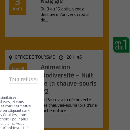
3
Mag’gie
Août
Du 3 au 16 août, venez
découvrir l'univers créatif
de...
En savoir plus
OFFICE DE TOURISME
20 H 45
Animation
Mardi
11
biodiversité – Nuit
Tout refuser
de la chauve-souris
Août
#2
similaires
Partez à la découverte
lyses, et vous
des chauves-souris lors d'une
e et vous permettre
sortie nature...
 en cliquant sur «
es Cookies, nous
choix » pour plus
En savoir plus
ranulaire. Vous
n «Cookies» situé