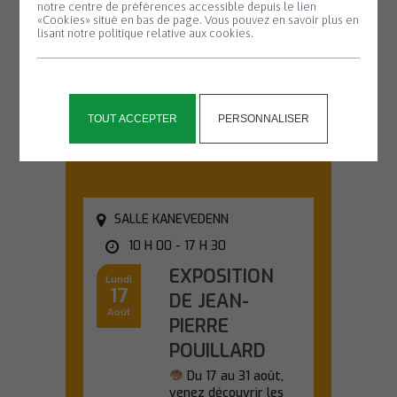
chauve-souris
notre centre de préférences accessible depuis le lien
«Cookies» situé en bas de page. Vous pouvez en savoir plus en
#2
lisant notre politique relative aux cookies.
Partez à la
découverte des
chauves-souris lors
d'une sortie nature...
TOUT ACCEPTER
PERSONNALISER
En savoir plus
SALLE KANEVEDENN
10 H 00 - 17 H 30
EXPOSITION
Lundi
17
DE JEAN-
Août
PIERRE
POUILLARD
Du 17 au 31 août,
venez découvrir les