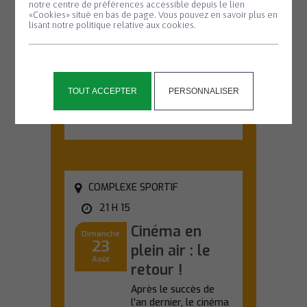
Nuit de la
notre centre de préférences accessible depuis le lien
«Cookies» situé en bas de page. Vous pouvez en savoir plus en
chauve-souris
lisant notre politique relative aux cookies.
#2
Partez à la
découverte des
chauves-souris lors
TOUT ACCEPTER
PERSONNALISER
d'une sortie nature...
En savoir plus
COMPLEXE SPORTIF
21 H 15
Cinéma en
Dimanche
23
plein air : le
Août
retour !
Après le succès de
l'an dernier, le cinéma