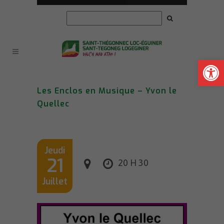
Ouvrir la
Les Enclos en Musique – Yvon le
Quellec
Jeudi
21
20 H 30
Juillet