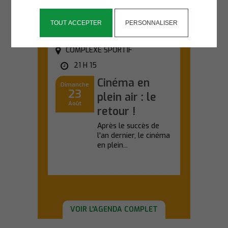
En savoir plus
TOUT ACCEPTER
PERSONNALISER
COMPLEXE SPORTIF
21 H 15
Cinéma en
Dimanche
23
plein air : le
Août
retour !
Après le succès de
l'an dernier, le cinéma
en plein...
En savoir plus
VOIR L'AGENDA COMPLET