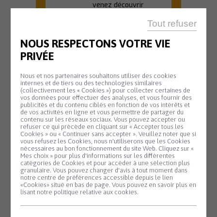
venez découvrir
l'univers créatif de...
Tout refuser
En savoir plus
NOUS RESPECTONS VOTRE VIE
PRIVÉE
OFFICE DE TOURISME
Nous et nos partenaires souhaitons utiliser des cookies
internes et de tiers ou des technologies similaires
20 H 45
(collectivement les « Cookies ») pour collecter certaines de
vos données pour effectuer des analyses, et vous fournir des
Animation
publicités et du contenu ciblés en fonction de vos intérêts et
Mardi
de vos activités en ligne et vous permettre de partager du
11
biodiversité –
contenu sur les réseaux sociaux. Vous pouvez accepter ou
refuser ce qui précède en cliquant sur « Accepter tous les
Août
Nuit de la
Cookies » ou « Continuer sans accepter ». Veuillez noter que si
Panneau de gestion des cookies
vous refusez les Cookies, nous n'utiliserons que les Cookies
chauve-souris
nécessaires au bon fonctionnement du site Web. Cliquez sur «
Mes choix » pour plus d'informations sur les différentes
#2
catégories de Cookies et pour accéder à une sélection plus
granulaire. Vous pouvez changer d'avis à tout moment dans
Partez à la
notre centre de préférences accessible depuis le lien
découverte des
«Cookies» situé en bas de page. Vous pouvez en savoir plus en
lisant notre politique relative aux cookies.
chauves-souris lors
d'une sortie nature...