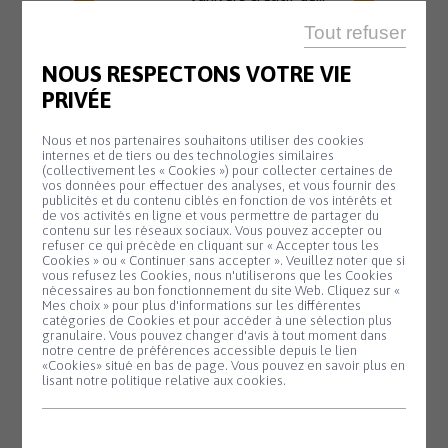
En savoir plus
Tout refuser
NOUS RESPECTONS VOTRE VIE
PRIVÉE
OFFICE DE TOURISME
Nous et nos partenaires souhaitons utiliser des cookies
20 H 45
internes et de tiers ou des technologies similaires
(collectivement les « Cookies ») pour collecter certaines de
Animation
vos données pour effectuer des analyses, et vous fournir des
Mardi
publicités et du contenu ciblés en fonction de vos intérêts et
11
biodiversité –
de vos activités en ligne et vous permettre de partager du
Août
contenu sur les réseaux sociaux. Vous pouvez accepter ou
Nuit de la
refuser ce qui précède en cliquant sur « Accepter tous les
Cookies » ou « Continuer sans accepter ». Veuillez noter que si
chauve-souris
Panneau de gestion des cookies
vous refusez les Cookies, nous n'utiliserons que les Cookies
nécessaires au bon fonctionnement du site Web. Cliquez sur «
#2
Mes choix » pour plus d'informations sur les différentes
catégories de Cookies et pour accéder à une sélection plus
Partez à la
granulaire. Vous pouvez changer d'avis à tout moment dans
découverte des
notre centre de préférences accessible depuis le lien
chauves-souris lors
«Cookies» situé en bas de page. Vous pouvez en savoir plus en
lisant notre politique relative aux cookies.
d'une sortie nature...
En savoir plus