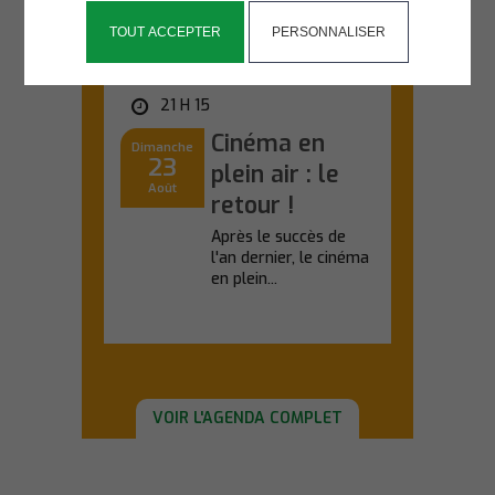
TOUT ACCEPTER
PERSONNALISER
COMPLEXE SPORTIF
21 H 15
Cinéma en
Dimanche
23
plein air : le
Août
retour !
Après le succès de
l'an dernier, le cinéma
en plein...
En savoir plus
VOIR L'AGENDA COMPLET