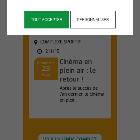
d'une sortie nature...
En savoir plus
TOUT ACCEPTER
PERSONNALISER
COMPLEXE SPORTIF
21 H 15
Cinéma en
Dimanche
23
plein air : le
Août
retour !
Après le succès de
l'an dernier, le cinéma
en plein...
En savoir plus
VOIR L'AGENDA COMPLET