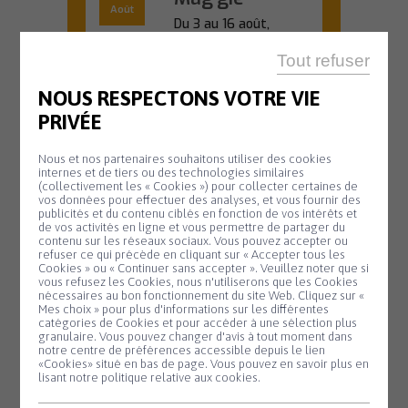
Août
Du 3 au 16 août,
venez découvrir
l'univers créatif de...
Tout refuser
En savoir plus
NOUS RESPECTONS VOTRE VIE
PRIVÉE
Nous et nos partenaires souhaitons utiliser des cookies
internes et de tiers ou des technologies similaires
OFFICE DE TOURISME
(collectivement les « Cookies ») pour collecter certaines de
vos données pour effectuer des analyses, et vous fournir des
20 H 45
publicités et du contenu ciblés en fonction de vos intérêts et
de vos activités en ligne et vous permettre de partager du
Animation
Mardi
contenu sur les réseaux sociaux. Vous pouvez accepter ou
11
biodiversité –
refuser ce qui précède en cliquant sur « Accepter tous les
Cookies » ou « Continuer sans accepter ». Veuillez noter que si
Août
Nuit de la
Panneau de gestion des cookies
vous refusez les Cookies, nous n'utiliserons que les Cookies
nécessaires au bon fonctionnement du site Web. Cliquez sur «
chauve-souris
Mes choix » pour plus d'informations sur les différentes
catégories de Cookies et pour accéder à une sélection plus
#2
granulaire. Vous pouvez changer d'avis à tout moment dans
notre centre de préférences accessible depuis le lien
Partez à la
«Cookies» situé en bas de page. Vous pouvez en savoir plus en
lisant notre politique relative aux cookies.
découverte des
chauves-souris lors