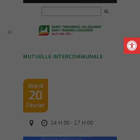
Ouvrir la
MUTUELLE INTERCOMMUNALE
Mardi
20
Février
14 H 00 - 17 H 00