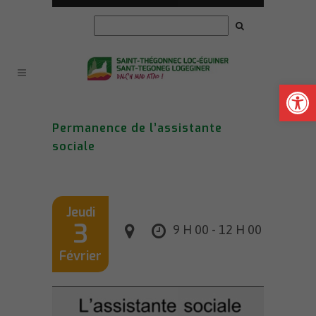
Ouvrir la
Permanence de l’assistante
sociale
Jeudi
3
9 H 00 - 12 H 00
Février