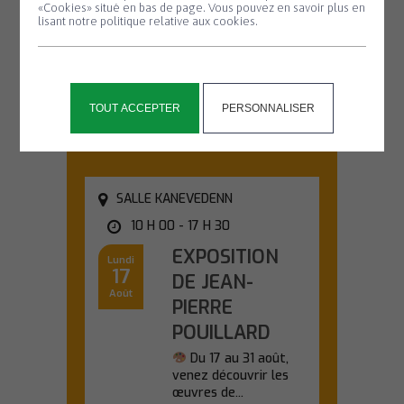
#2
«Cookies» situé en bas de page. Vous pouvez en savoir plus en
lisant notre politique relative aux cookies.
Partez à la
découverte des
chauves-souris lors
d'une sortie nature...
TOUT ACCEPTER
PERSONNALISER
En savoir plus
SALLE KANEVEDENN
10 H 00 - 17 H 30
EXPOSITION
Lundi
17
DE JEAN-
Août
PIERRE
POUILLARD
Du 17 au 31 août,
venez découvrir les
œuvres de...