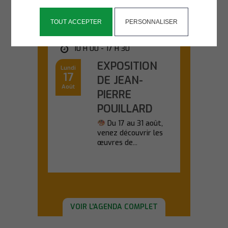
TOUT ACCEPTER
PERSONNALISER
SALLE KANEVEDENN
10 H 00 - 17 H 30
EXPOSITION
Lundi
17
DE JEAN-
Août
PIERRE
POUILLARD
Du 17 au 31 août,
venez découvrir les
œuvres de...
En savoir plus
VOIR L'AGENDA COMPLET