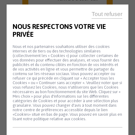
En savoir plus
Tout refuser
NOUS RESPECTONS VOTRE VIE
PRIVÉE
OFFICE DE TOURISME
20 H 45
Nous et nos partenaires souhaitons utiliser des cookies
internes et de tiers ou des technologies similaires
Animation
(collectivement les « Cookies ») pour collecter certaines de
Mardi
vos données pour effectuer des analyses, et vous fournir des
11
biodiversité –
publicités et du contenu ciblés en fonction de vos intérêts et
Août
de vos activités en ligne et vous permettre de partager du
Nuit de la
contenu sur les réseaux sociaux. Vous pouvez accepter ou
refuser ce qui précède en cliquant sur « Accepter tous les
chauve-souris
Cookies » ou « Continuer sans accepter ». Veuillez noter que si
Panneau de gestion des cookies
vous refusez les Cookies, nous n'utiliserons que les Cookies
#2
nécessaires au bon fonctionnement du site Web. Cliquez sur «
Mes choix » pour plus d'informations sur les différentes
Partez à la
catégories de Cookies et pour accéder à une sélection plus
découverte des
granulaire. Vous pouvez changer d'avis à tout moment dans
notre centre de préférences accessible depuis le lien
chauves-souris lors
«Cookies» situé en bas de page. Vous pouvez en savoir plus en
d'une sortie nature...
lisant notre politique relative aux cookies.
En savoir plus