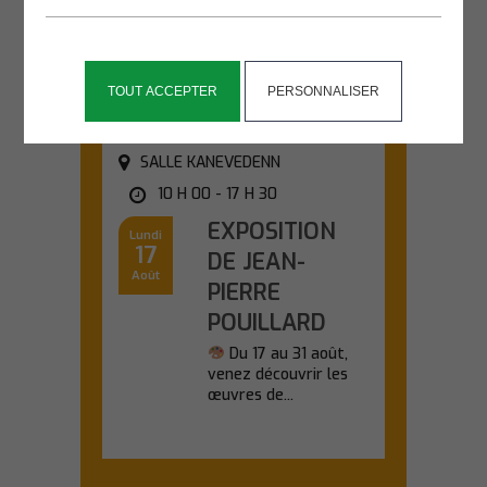
chauves-souris lors
d'une sortie nature...
En savoir plus
TOUT ACCEPTER
PERSONNALISER
SALLE KANEVEDENN
10 H 00 - 17 H 30
EXPOSITION
Lundi
17
DE JEAN-
Août
PIERRE
POUILLARD
Du 17 au 31 août,
venez découvrir les
œuvres de...
En savoir plus