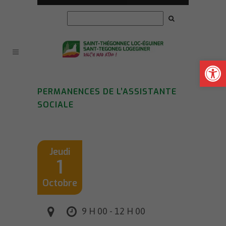
Ouvrir la
PERMANENCES DE L’ASSISTANTE
SOCIALE
Jeudi
1
Octobre
9 H 00 - 12 H 00