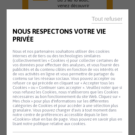
Du 3 au 16 août,
venez découvrir
l'univers créatif de...
Tout refuser
En savoir plus
NOUS RESPECTONS VOTRE VIE
PRIVÉE
OFFICE DE TOURISME
Nous et nos partenaires souhaitons utiliser des cookies
internes et de tiers ou des technologies similaires
20 H 45
(collectivement les « Cookies ») pour collecter certaines de
vos données pour effectuer des analyses, et vous fournir des
Animation
publicités et du contenu ciblés en fonction de vos intérêts et
Mardi
11
de vos activités en ligne et vous permettre de partager du
biodiversité –
contenu sur les réseaux sociaux. Vous pouvez accepter ou
Août
refuser ce qui précède en cliquant sur « Accepter tous les
Nuit de la
Cookies » ou « Continuer sans accepter ». Veuillez noter que si
Panneau de gestion des cookies
vous refusez les Cookies, nous n'utiliserons que les Cookies
chauve-souris
nécessaires au bon fonctionnement du site Web. Cliquez sur «
Mes choix » pour plus d'informations sur les différentes
#2
catégories de Cookies et pour accéder à une sélection plus
granulaire. Vous pouvez changer d'avis à tout moment dans
Partez à la
notre centre de préférences accessible depuis le lien
découverte des
«Cookies» situé en bas de page. Vous pouvez en savoir plus en
chauves-souris lors
lisant notre politique relative aux cookies.
d'une sortie nature...