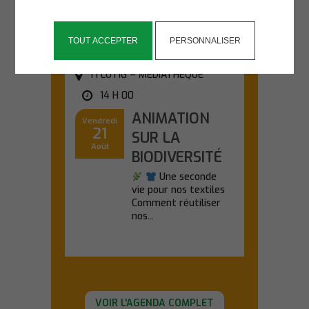
En savoir plus
TOUT ACCEPTER
PERSONNALISER
TI LUTIG – MÉDIATHÈQUE
14 H 00
ANIMATION
Vendredi
21
SUR LA
Août
BIODIVERSITÉ
Une seconde
vie pour nos textiles
Comment réutiliser
nos...
En savoir plus
VOIR L'AGENDA COMPLET