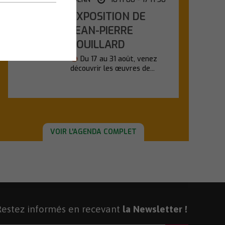
EXPOSITION DE
Lundi
17
JEAN-PIERRE
POUILLARD
Août
Du 17 au 31 août, venez
découvrir les œuvres de...
En savoir plus
VOIR L'AGENDA COMPLET
Restez informés en recevant
la Newsletter !