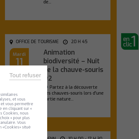
de...
En savoir plus
OFFICE DE TOURISME
20 H 45
Animation
Mardi
11
biodiversité – Nuit
de la chauve-souris
Août
Tout refuser
#2
Partez à la découverte
des chauves-souris lors d'une
similaires
sortie nature...
lyses, et vous
e et vous permettre
 en cliquant sur «
En savoir plus
es Cookies, nous
choix » pour plus
ranulaire. Vous
n «Cookies» situé
SALLE KANEVEDENN
10 H 00 - 17 H 30