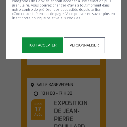
biodiversité –
catégories de Cookies et pour accéder à une sélection plus
Août
granulaire. Vous pouvez changer d'avis à tout moment dans
Nuit de la
notre centre de préférences accessible depuis le lien
«Cookies» situé en bas de page. Vous pouvez en savoir plus en
chauve-souris
lisant notre politique relative aux cookies.
#2
Partez à la
découverte des
chauves-souris lors
TOUT ACCEPTER
PERSONNALISER
d'une sortie nature...
En savoir plus
SALLE KANEVEDENN
10 H 00 - 17 H 30
EXPOSITION
Lundi
17
DE JEAN-
Août
PIERRE
POUILLARD