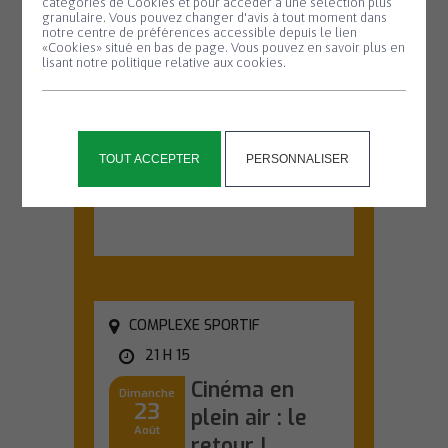
Animation
catégories de Cookies et pour accéder à une sélection plus
Mardi
11
granulaire. Vous pouvez changer d'avis à tout moment dans
biodiversité –
notre centre de préférences accessible depuis le lien
Août
«Cookies» situé en bas de page. Vous pouvez en savoir plus en
Nuit de la
lisant notre politique relative aux cookies.
chauve-souris
#2
Partez à la
découverte des
TOUT ACCEPTER
PERSONNALISER
chauves-souris lors
d'une sortie nature...
En savoir plus
COMPLEXE SPORTIF
21 H 15
Cinéma en
Dimanche
23
plein air : le
Août
retour !