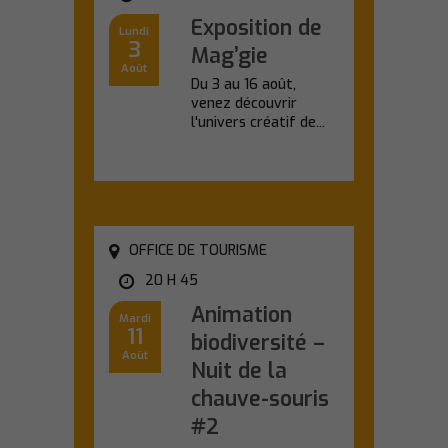
Exposition de
Lundi
3
Mag’gie
Août
Du 3 au 16 août,
venez découvrir
l'univers créatif de...
En savoir plus
OFFICE DE TOURISME
20 H 45
Animation
Mardi
11
biodiversité –
Août
Nuit de la
chauve-souris
#2