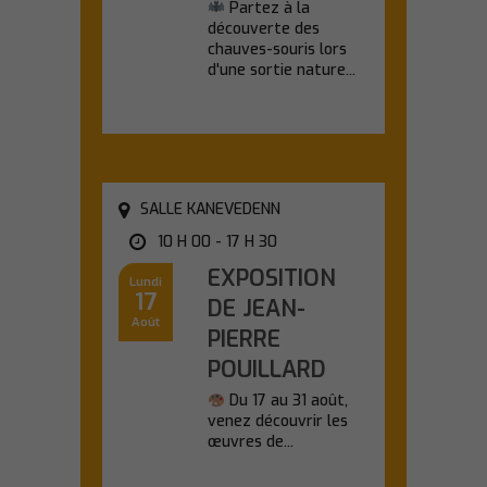
Partez à la
découverte des
chauves-souris lors
d'une sortie nature...
En savoir plus
SALLE KANEVEDENN
10 H 00 - 17 H 30
EXPOSITION
Lundi
17
DE JEAN-
Août
PIERRE
POUILLARD
Du 17 au 31 août,
venez découvrir les
œuvres de...
En savoir plus