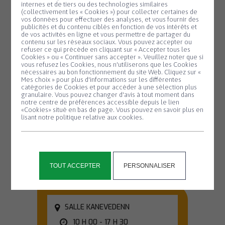
internes et de tiers ou des technologies similaires
modernisation et de rénovation de
(collectivement les « Cookies ») pour collecter certaines de
vos données pour effectuer des analyses, et vous fournir des
la voirie
publicités et du contenu ciblés en fonction de vos intérêts et
de vos activités en ligne et vous permettre de partager du
contenu sur les réseaux sociaux. Vous pouvez accepter ou
14. Renouvellement de l’adhésion de la
refuser ce qui précède en cliquant sur « Accepter tous les
Commune de STLE au groupement d’achat
Cookies » ou « Continuer sans accepter ». Veuillez noter que si
Panneau de gestion des cookies
vous refusez les Cookies, nous n'utiliserons que les Cookies
électricité 2026-28 proposé par le SDEF
nécessaires au bon fonctionnement du site Web. Cliquez sur «
Mes choix » pour plus d'informations sur les différentes
catégories de Cookies et pour accéder à une sélection plus
15. Identification des zones d’accélération
granulaire. Vous pouvez changer d'avis à tout moment dans
notre centre de préférences accessible depuis le lien
des énergies renouvelables
«Cookies» situé en bas de page. Vous pouvez en savoir plus en
lisant notre politique relative aux cookies.
16. Questions diverses
17. Rapport des commissions
TOUT ACCEPTER
PERSONNALISER
SALLE KANEVEDENN
10 H 00 - 17 H 30