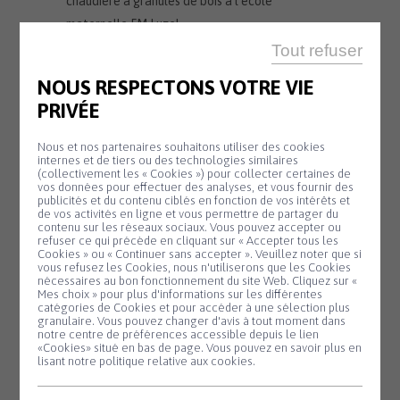
chaudière à granulés de bois à l’école
maternelle FM Luzel
Revalorisation du tarif horaire d’adhésion au
Tout refuser
service commun d’instruction des autorisations
NOUS RESPECTONS VOTRE VIE
du droit des sols de Morlaix Communauté
PRIVÉE
Questions diverses
Rapport des commissions
Nous et nos partenaires souhaitons utiliser des cookies
internes et de tiers ou des technologies similaires
(collectivement les « Cookies ») pour collecter certaines de
vos données pour effectuer des analyses, et vous fournir des
publicités et du contenu ciblés en fonction de vos intérêts et
de vos activités en ligne et vous permettre de partager du
contenu sur les réseaux sociaux. Vous pouvez accepter ou
refuser ce qui précède en cliquant sur « Accepter tous les
Cookies » ou « Continuer sans accepter ». Veuillez noter que si
Panneau de gestion des cookies
vous refusez les Cookies, nous n'utiliserons que les Cookies
SALLE KANEVEDENN
nécessaires au bon fonctionnement du site Web. Cliquez sur «
Mes choix » pour plus d'informations sur les différentes
10 H 00 - 17 H 30
catégories de Cookies et pour accéder à une sélection plus
granulaire. Vous pouvez changer d'avis à tout moment dans
Exposition de
notre centre de préférences accessible depuis le lien
Lundi
3
«Cookies» situé en bas de page. Vous pouvez en savoir plus en
Mag’gie
lisant notre politique relative aux cookies.
Août
Du 3 au 16 août,
venez découvrir