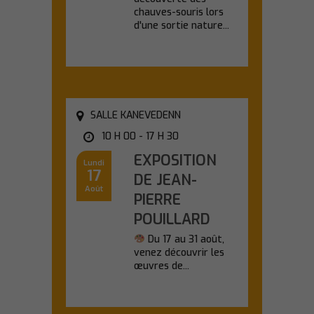
chauves-souris lors
d'une sortie nature...
En savoir plus
SALLE KANEVEDENN
10 H 00 - 17 H 30
EXPOSITION
Lundi
17
DE JEAN-
Août
PIERRE
POUILLARD
Du 17 au 31 août,
venez découvrir les
œuvres de...
En savoir plus