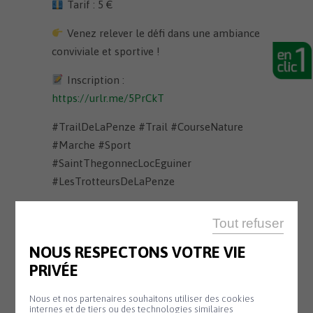
Tarif : 5 €
Venez relever le défi dans une ambiance
conviviale et sportive !
Inscription :
https://urlr.me/5PrCkT
#TrailDeLaPenze #Trail #CourseNature
#Marche #Sport
#SaintThegonnecLocEguiner
#LesTrotteursDeLaPenze
Tout refuser
NOUS RESPECTONS VOTRE VIE
PRIVÉE
SALLE KANEVEDENN
10 H 00 - 17 H 30
Nous et nos partenaires souhaitons utiliser des cookies
internes et de tiers ou des technologies similaires