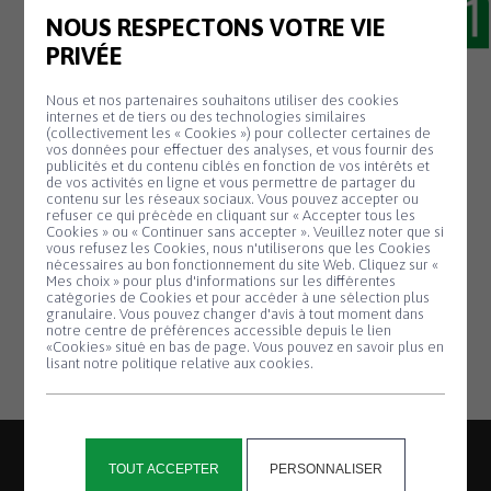
NOUS RESPECTONS VOTRE VIE
PRIVÉE
22 Sep
FÊTE DE CLASSE
1968
Nous et nos partenaires souhaitons utiliser des cookies
internes et de tiers ou des technologies similaires
(collectivement les « Cookies ») pour collecter certaines de
Retrouvailles le samedi 14 octobre : apéro
vos données pour effectuer des analyses, et vous fournir des
publicités et du contenu ciblés en fonction de vos intérêts et
au Bar du Loup à 18h30 ; repas « soirées
de vos activités en ligne et vous permettre de partager du
contenu sur les réseaux sociaux. Vous pouvez accepter ou
années 80 » à Tal ar Milin à Penzé.
refuser ce qui précède en cliquant sur « Accepter tous les
Prix de la soirée : 55 € par personne.
Cookies » ou « Continuer sans accepter ». Veuillez noter que si
Panneau de gestion des cookies
vous refusez les Cookies, nous n'utiliserons que les Cookies
Inscription et paiement pour le 27
nécessaires au bon fonctionnement du site Web. Cliquez sur «
Mes choix » pour plus d'informations sur les différentes
septembre auprès d’Alain Quéméner, 19
catégories de Cookies et pour accéder à une sélection plus
granulaire. Vous pouvez changer d'avis à tout moment dans
avenue de Bel Air – 02 98 79 61 36.
notre centre de préférences accessible depuis le lien
«Cookies» situé en bas de page. Vous pouvez en savoir plus en
lisant notre politique relative aux cookies.
TOUT ACCEPTER
PERSONNALISER