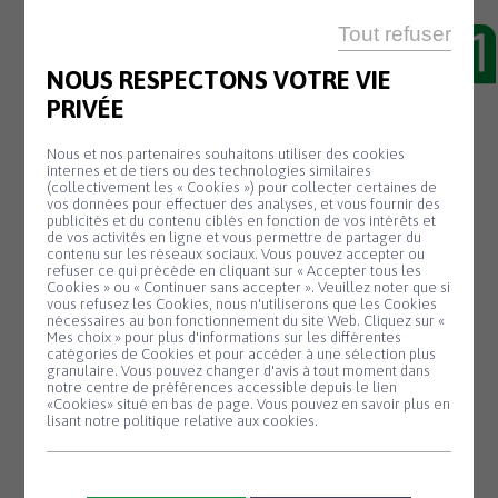
Tout refuser
NOUS RESPECTONS VOTRE VIE
PRIVÉE
11 Fév
GYM ADULTES
Nous et nos partenaires souhaitons utiliser des cookies
internes et de tiers ou des technologies similaires
(collectivement les « Cookies ») pour collecter certaines de
Les cours en journée (mardi / vendredi)
vos données pour effectuer des analyses, et vous fournir des
publicités et du contenu ciblés en fonction de vos intérêts et
sont assurés la 1ère semaine de vacances
de vos activités en ligne et vous permettre de partager du
scolaires. Il n’y aura pas de cours la 2ème
contenu sur les réseaux sociaux. Vous pouvez accepter ou
refuser ce qui précède en cliquant sur « Accepter tous les
semaine.
Cookies » ou « Continuer sans accepter ». Veuillez noter que si
Panneau de gestion des cookies
vous refusez les Cookies, nous n'utiliserons que les Cookies
Lundi 13 février, le cours de HIIT a lieu en
nécessaires au bon fonctionnement du site Web. Cliquez sur «
remplacement du cours annulé le lundi 6
Mes choix » pour plus d'informations sur les différentes
catégories de Cookies et pour accéder à une sélection plus
février. Pas de cours en soirée.
granulaire. Vous pouvez changer d'avis à tout moment dans
notre centre de préférences accessible depuis le lien
Reprise des cours aux horaires habituels à
«Cookies» situé en bas de page. Vous pouvez en savoir plus en
lisant notre politique relative aux cookies.
partir du lundi 27 février.