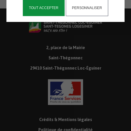
TOUT ACCEPTER
PERSONNALISER
2, place de la Mairie
Saint-Thégonnec
29410 Saint-Thégonnec Loc-Éguiner
Crédits & Mentions légales
Politique de confidentialité