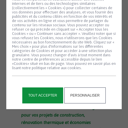
volatiles) qui se trouvent à l’intérieur de
internes et de tiers ou des technologies similaires
(collectivement les « Cookies ») pour collecter certaines de
nos logements. Les entrées d’air et
vos données pour effectuer des analyses, et vous fournir des
publicités et du contenu ciblés en fonction de vos intérêts et
bouches d’aération doivent être
de vos activités en ligne et vous permettre de partager du
régulièrement entretenues, avec de l’eau
contenu sur les réseaux sociaux. Vous pouvez accepter ou
refuser ce qui précède en cliquant sur « Accepter tous les
savonneuse pour éviter que la poussière ne
Cookies » ou « Continuer sans accepter ». Veuillez noter que si
Panneau de gestion des cookies
vous refusez les Cookies, nous n'utiliserons que les Cookies
s’y accumule. Pensez à faire de même avec
nécessaires au bon fonctionnement du site Web. Cliquez sur «
Mes choix » pour plus d'informations sur les différentes
les petites ouvertures – ou réglettes – qui
catégories de Cookies et pour accéder à une sélection plus
se trouvent parfois sur les fenêtres ou sur
granulaire. Vous pouvez changer d'avis à tout moment dans
notre centre de préférences accessible depuis le lien
le coffre des volets roulants.
«Cookies» situé en bas de page. Vous pouvez en savoir plus en
lisant notre politique relative aux cookies.
Il est par ailleurs recommandé de nettoyer
le bloc moteur de sa VMC une fois par an
et de procéder à un entretien complet tous
les 2 ou 3 ans par un professionnel.
TOUT ACCEPTER
PERSONNALISER
Heol vous offre un conseil neutre et gratuit
pour vos projets de construction,
rénovation thermique et économies