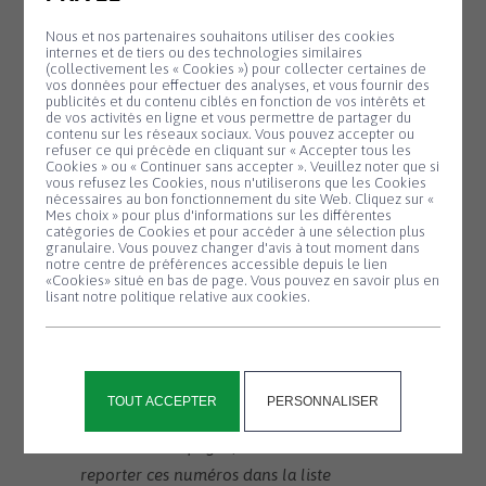
électeur.
Nous et nos partenaires souhaitons utiliser des cookies
Les personnes installées dans la commune
internes et de tiers ou des technologies similaires
(collectivement les « Cookies ») pour collecter certaines de
depuis peu sont invitées à s’inscrire sur les
vos données pour effectuer des analyses, et vous fournir des
publicités et du contenu ciblés en fonction de vos intérêts et
listes en mairie ou via le site service-
de vos activités en ligne et vous permettre de partager du
contenu sur les réseaux sociaux. Vous pouvez accepter ou
public.fr, jusqu’au 1er mai inclus par
refuser ce qui précède en cliquant sur « Accepter tous les
internet ou jusqu’au 3 mai inclus en mairie.
Cookies » ou « Continuer sans accepter ». Veuillez noter que si
Panneau de gestion des cookies
vous refusez les Cookies, nous n'utiliserons que les Cookies
Un changement d’adresse au sein de la
nécessaires au bon fonctionnement du site Web. Cliquez sur «
Mes choix » pour plus d'informations sur les différentes
commune est aussi à signaler à la mairie
catégories de Cookies et pour accéder à une sélection plus
granulaire. Vous pouvez changer d'avis à tout moment dans
en fournissant un justificatif de domicile.
notre centre de préférences accessible depuis le lien
Les jeunes majeurs qui ont été recensés à
«Cookies» situé en bas de page. Vous pouvez en savoir plus en
lisant notre politique relative aux cookies.
Saint-Thégonnec Loc-Éguiner à 16 ans sont
en principe inscrits automatiquement. Il
est prudent de contacter la mairie pour le
vérifier.
TOUT ACCEPTER
PERSONNALISER
Suite à la numérotation des habitations
situées en campagne, la mairie tâche de
reporter ces numéros dans la liste