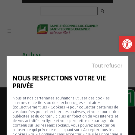
Ouvrir la
Archive
Tout refuser
Pas de résultats.
NOUS RESPECTONS VOTRE VIE
PRIVÉE
Nous et nos partenaires souhaitons utiliser des cookies
internes et de tiers ou des technologies similaires
(collectivement les « Cookies ») pour collecter certaines de
vos données pour effectuer des analyses, et vous fournir des
publicités et du contenu ciblés en fonction de vos intérêts et
de vos activités en ligne et vous permettre de partager du
contenu sur les réseaux sociaux. Vous pouvez accepter ou
2, place de la Mairie
refuser ce qui précède en cliquant sur « Accepter tous les
Cookies » ou « Continuer sans accepter ». Veuillez noter que si