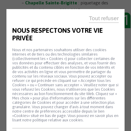
–
Chapelle Sainte-Brigitte
: piquetage des
murs intérieurs en 2016-2017
Tout refuser
–
Kanndi du Fers
: remise en état en 2017-
NOUS RESPECTONS VOTRE VIE
2018
PRIVÉE
–
Cheminée du Lit d’Eau :
Suite à la
démolition de l’ancienne discothèque, il a
Nous et nos partenaires souhaitons utiliser des cookies
internes et de tiers ou des technologies similaires
été décidé de conserver sa cheminée en
(collectivement les « Cookies ») pour collecter certaines de
vos données pour effectuer des analyses, et vous fournir des
mémoire de cet ancien établissement. Les
publicités et du contenu ciblés en fonction de vos intérêts et
de vos activités en ligne et vous permettre de partager du
travaux de consolidation de cette cheminée
contenu sur les réseaux sociaux. Vous pouvez accepter ou
ont été réalisés en 2019.
refuser ce qui précède en cliquant sur « Accepter tous les
Cookies » ou « Continuer sans accepter ». Veuillez noter que si
Panneau de gestion des cookies
vous refusez les Cookies, nous n'utiliserons que les Cookies
Les bénévoles de l’association
Saint-
nécessaires au bon fonctionnement du site Web. Cliquez sur «
Mes choix » pour plus d'informations sur les différentes
Thégonnec Patrimoine Vivant
œuvrent
catégories de Cookies et pour accéder à une sélection plus
granulaire. Vous pouvez changer d'avis à tout moment dans
également pour la mise en valeur du
notre centre de préférences accessible depuis le lien
patrimoine.
«Cookies» situé en bas de page. Vous pouvez en savoir plus en
lisant notre politique relative aux cookies.
Le nettoyage du vallon de Park an Iliz a
permis de retrouver un
pont ancien
qui