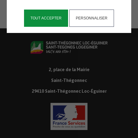
était oublié de tous.
TOUT ACCEPTER
PERSONNALISER
2, place de la Mairie
Saint-Thégonnec
29410 Saint-Thégonnec Loc-Éguiner