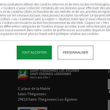
Le Buzuk
de
ge avec Mielec (Pologne)
ires souhaitons utiliser des cookies internes et de tiers ou des technologies 
Papiers d’identité
 « Cookies ») pour collecter certaines de vos données pour effectuer des ana
tés et du contenu ciblés en fonction de vos intérêts et de vos activités en lign
hèque Ti Lutig
tenu sur les réseaux sociaux. Vous pouvez accepter ou refuser ce qui précède
Permis de conduire – Carte
ookies » ou « Continuer sans accepter ». Veuillez noter que si vous refusez l
grise
AEnR
es Cookies nécessaires au bon fonctionnement du site Web. Cliquez sur « Mes 
les différentes catégories de Cookies et pour accéder à une sélection plus g
Panneau de gestion des cookies
Travaux et permis de construire
vis à tout moment dans notre centre de préférences accessible depuis le lie
s pouvez en savoir plus en lisant notre politique relative aux cookies.
TOUT ACCEPTER
PERSONNALISER
2, place de la Mairie
Saint-Thégonnec
29410 Saint-Thégonnec Loc-Éguiner