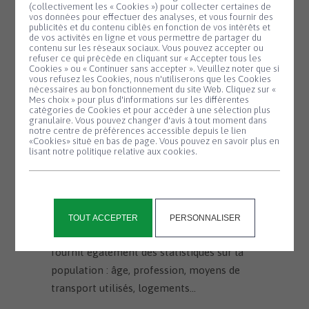
et plus rapide pour vous, et également plus
(collectivement les « Cookies ») pour collecter certaines de
vos données pour effectuer des analyses, et vous fournir des
économique pour la commune. Moins de
publicités et du contenu ciblés en fonction de vos intérêts et
de vos activités en ligne et vous permettre de partager du
formulaires imprimés, c’est aussi plus
contenu sur les réseaux sociaux. Vous pouvez accepter ou
refuser ce qui précède en cliquant sur « Accepter tous les
responsable pour l’environnement.
Cookies » ou « Continuer sans accepter ». Veuillez noter que si
Panneau de gestion des cookies
vous refusez les Cookies, nous n'utiliserons que les Cookies
Si vous ne pouvez pas répondre en ligne,
nécessaires au bon fonctionnement du site Web. Cliquez sur «
Mes choix » pour plus d'informations sur les différentes
des questionnaires papier pourront vous
catégories de Cookies et pour accéder à une sélection plus
granulaire. Vous pouvez changer d'avis à tout moment dans
être remis par l’agent recenseur.
notre centre de préférences accessible depuis le lien
«Cookies» situé en bas de page. Vous pouvez en savoir plus en
lisant notre politique relative aux cookies.
Pourquoi êtes-vous recensés ?
Le recensement de la population permet
de savoir combien de personnes vivent en
France et d’établir la population officielle
TOUT ACCEPTER
PERSONNALISER
de chaque commune. Le recensement
fournit également des statistiques sur la
population : âge, profession, moyens de
transport utilisés, logements…