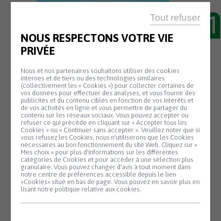
Tout refuser
19 Sep
RECHERCHE
NOUS RESPECTONS VOTRE VIE
D’ANIMATEURS
PRIVÉE
Le centre de l’enfance Ti Glas EPAL
Nous et nos partenaires souhaitons utiliser des cookies
recherche un(e) animateur(trice) pour
internes et de tiers ou des technologies similaires
(collectivement les « Cookies ») pour collecter certaines de
travailler pendant les vacances d’automne,
vos données pour effectuer des analyses, et vous fournir des
publicités et du contenu ciblés en fonction de vos intérêts et
du lundi 23 octobre au vendredi 3
de vos activités en ligne et vous permettre de partager du
contenu sur les réseaux sociaux. Vous pouvez accepter ou
novembre.
refuser ce qui précède en cliquant sur « Accepter tous les
Animations de groupe d’enfants de 3 à 5
Cookies » ou « Continuer sans accepter ». Veuillez noter que si
Panneau de gestion des cookies
vous refusez les Cookies, nous n'utiliserons que les Cookies
ans.
nécessaires au bon fonctionnement du site Web. Cliquez sur «
Mes choix » pour plus d'informations sur les différentes
BAFA souhaité ou expériences auprès
catégories de Cookies et pour accéder à une sélection plus
granulaire. Vous pouvez changer d'avis à tout moment dans
d’enfants de 3 à 5 ans.
notre centre de préférences accessible depuis le lien
Candidature à adresser à Laëtitia Jacq :
«Cookies» situé en bas de page. Vous pouvez en savoir plus en
lisant notre politique relative aux cookies.
laetitia.jacq@epal.asso.fr