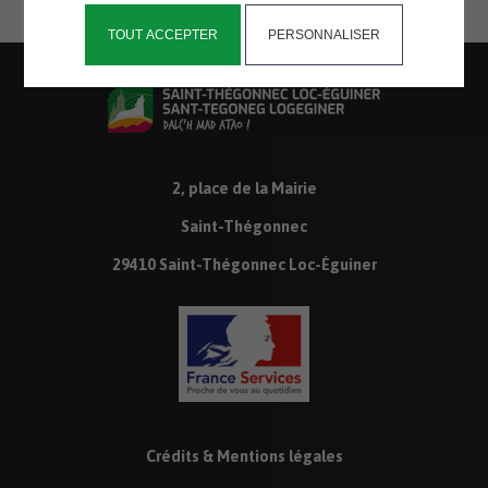
TOUT ACCEPTER
PERSONNALISER
2, place de la Mairie
Saint-Thégonnec
29410 Saint-Thégonnec Loc-Éguiner
Crédits & Mentions légales