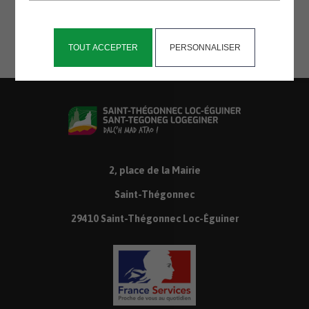
mardis 8 et 22 avril.
TOUT ACCEPTER
PERSONNALISER
2, place de la Mairie
Saint-Thégonnec
29410 Saint-Thégonnec Loc-Éguiner