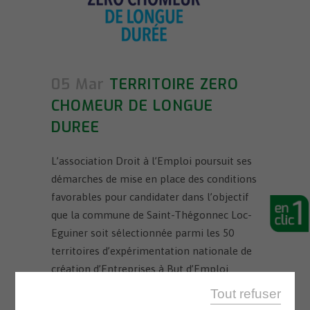
05 Mar
TERRITOIRE ZERO
CHOMEUR DE LONGUE
DUREE
L’association Droit à l’Emploi poursuit ses
démarches de mise en place des conditions
favorables pour candidater dans l’objectif
que la commune de Saint-Thégonnec Loc-
Eguiner soit sélectionnée parmi les 50
territoires d’expérimentation nationale de
création d’Entreprises à But d’Emploi.
Elle vous invite à participer à leur appel
Tout refuser
public à consultation concernant le nom de