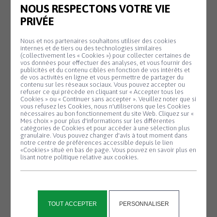
NOUS RESPECTONS VOTRE VIE
leur future Entreprise à But d’Emploi. Cet
PRIVÉE
appel se fait via un tableau virtuel avec des
post-it sur internet (dénommé Padlet)
Nous et nos partenaires souhaitons utiliser des cookies
dont vous trouverez le lien ci-après :
internes et de tiers ou des technologies similaires
(collectivement les « Cookies ») pour collecter certaines de
https://link.infini.fr/nomebe
vos données pour effectuer des analyses, et vous fournir des
publicités et du contenu ciblés en fonction de vos intérêts et
Vous pouvez également les contacter
de vos activités en ligne et vous permettre de partager du
directement pour leur faire part de vos
contenu sur les réseaux sociaux. Vous pouvez accepter ou
refuser ce qui précède en cliquant sur « Accepter tous les
idées. Un vote sera par la suite effectué
Cookies » ou « Continuer sans accepter ». Veuillez noter que si
Panneau de gestion des cookies
vous refusez les Cookies, nous n'utiliserons que les Cookies
pour procéder au choix parmi toutes les
nécessaires au bon fonctionnement du site Web. Cliquez sur «
Mes choix » pour plus d'informations sur les différentes
propositions faites.
catégories de Cookies et pour accéder à une sélection plus
Pour rappel, pour ceux qui n’ont pas encore
granulaire. Vous pouvez changer d'avis à tout moment dans
notre centre de préférences accessible depuis le lien
participé à leur enquête sur les services
«Cookies» situé en bas de page. Vous pouvez en savoir plus en
lisant notre politique relative aux cookies.
utiles à mettre en place sur la commune,
vous pouvez encore le faire via le lien
suivant :
https://link.infini.fr/enquetetzcld
TOUT ACCEPTER
PERSONNALISER
Si internet n’est toujours pas votre ami,