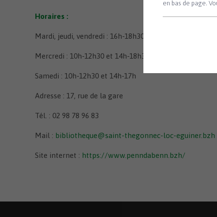
en bas de page. Vou
Horaires :
Mardi, jeudi, vendredi : 16h-18h30
Mercredi : 10h-12h30 et 14h-18h30
Samedi : 10h-12h30 et 14h-17h
Adresse : 17, rue de la gare
Tél. : 02 98 78 96 83
Mail :
bibliotheque@saint-thegonnec-loc-eguiner.bzh
Site internet :
https://www.penndabenn.bzh/