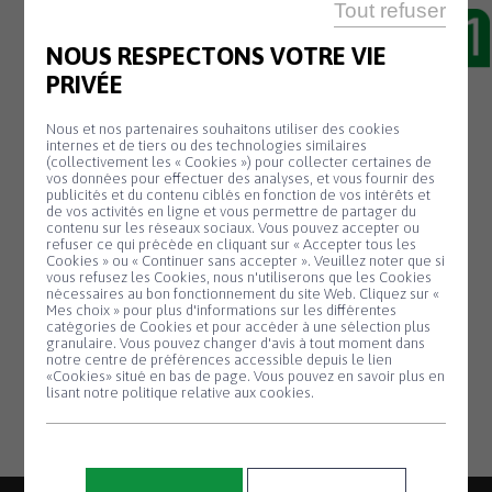
Tout refuser
NOUS RESPECTONS VOTRE VIE
PRIVÉE
31 Déc
VŒUX
Nous et nos partenaires souhaitons utiliser des cookies
internes et de tiers ou des technologies similaires
Solange Creignou, Maire, et le Conseil
(collectivement les « Cookies ») pour collecter certaines de
vos données pour effectuer des analyses, et vous fournir des
Municipal
publicités et du contenu ciblés en fonction de vos intérêts et
de vos activités en ligne et vous permettre de partager du
de Saint-Thégonnec Loc-Éguiner, vous
contenu sur les réseaux sociaux. Vous pouvez accepter ou
présentent leurs
refuser ce qui précède en cliquant sur « Accepter tous les
Cookies » ou « Continuer sans accepter ». Veuillez noter que si
MEILLEURS VŒUX pour l’année 2023
Panneau de gestion des cookies
vous refusez les Cookies, nous n'utiliserons que les Cookies
nécessaires au bon fonctionnement du site Web. Cliquez sur «
Mes choix » pour plus d'informations sur les différentes
Solange Creignou, Maerez, ha kuzul-kêr
catégories de Cookies et pour accéder à une sélection plus
Sant-Tegoneg Logeginer, a ginnig deoc’ho
granulaire. Vous pouvez changer d'avis à tout moment dans
notre centre de préférences accessible depuis le lien
GWELLAÑ HETOÙvit ar bloavezh 2023
«Cookies» situé en bas de page. Vous pouvez en savoir plus en
lisant notre politique relative aux cookies.