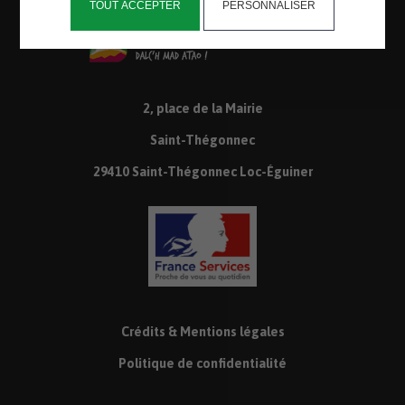
TOUT ACCEPTER
PERSONNALISER
2, place de la Mairie
Saint-Thégonnec
29410 Saint-Thégonnec Loc-Éguiner
Crédits & Mentions légales
Politique de confidentialité