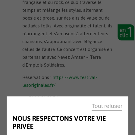
française et du rock, ce duo traverse le
temps et mélange les styles, alternant
poésie et prose, sur des airs de valse ou de
ballades folks. Avec originalité et talent, ils
réarrangent et s’amusent à alterner leurs
chansons, s’appropriant avec élégance
celles de l’autre. Ce concert est organisé en
partenariat avec Nevez Amzer – Terre
d’Emplois Solidaires.
Réservations :
https://www.festival-
lesoriginales.fr/
ou 06 16 34 36 97.
Tout refuser
NOUS RESPECTONS VOTRE VIE
PRIVÉE